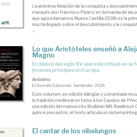
La anónima Relación de la conquista y descubrimien
marqués don Francisco Pizarro en demanda de las pr
que agora llamamos Nueva Castilla (1538) es la pr
nos ha llegado sobre el descubrimiento y la conquist
...
Lo que Aristóteles enseñó a Ale
Magno
El clásico del siglo XV que más influyó en la formación de los
jóvenes príncipes en Europa
Anónimo
El Desvelo Ediciones. Santander, 2026
Este volumen, en edición bilingüe y comentada recu
la tradición medieval en torno a los Espejos de Prín
una edición del manuscrito Bodleian MS Rawlinson 
quince preceptos, el texto articula un sistema integra
El cantar de los nibelungos