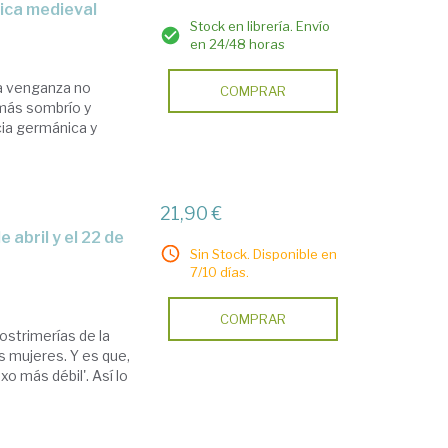
nica medieval
Stock en librería. Envío
en 24/48 horas
la venganza no
COMPRAR
 más sombrío y
ia germánica y
21,90 €
Sin Stock. Disponible en
7/10 días.
COMPRAR
postrimerías de la
s mujeres. Y es que,
o más débil'. Así lo