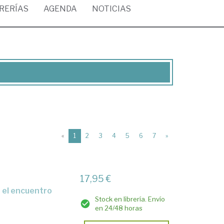
BRERÍAS
AGENDA
NOTICIAS
(current)
«
1
2
3
4
5
6
7
»
17,95 €
Stock en librería. Envío
en 24/48 horas