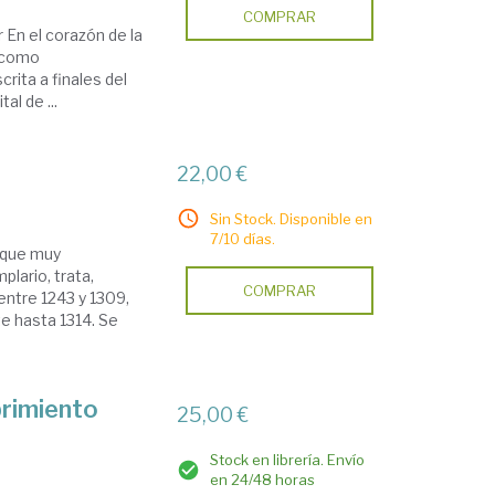
COMPRAR
 En el corazón de la
a como
rita a finales del
al de ...
22,00 €
Sin Stock. Disponible en
7/10 días.
e que muy
lario, trata,
COMPRAR
entre 1243 y 1309,
e hasta 1314. Se
brimiento
25,00 €
Stock en librería. Envío
en 24/48 horas