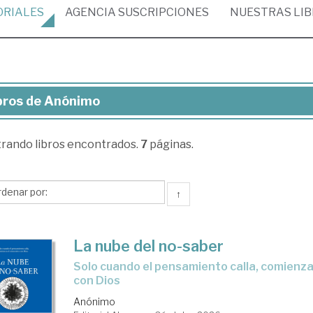
ORIALES
AGENCIA
SUSCRIPCIONES
NUESTRAS
LI
bros de Anónimo
ros
trando
libros encontrados.
7
páginas.
ónimo
↑
La nube del no-saber
Solo cuando el pensamiento calla, comienza el encuentro
con Dios
Anónimo