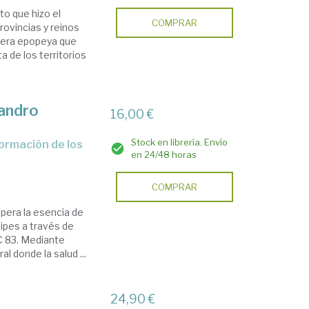
to que hizo el
COMPRAR
ovincias y reinos
imera epopeya que
a de los territorios
jandro
16,00 €
Stock en librería. Envío
en 24/48 horas
COMPRAR
pera la esencia de
cipes a través de
C 83. Mediante
l donde la salud ...
24,90 €