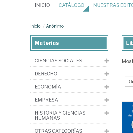
(CURRENT)
INICIO
CATÁLOGO
NUESTRAS
EDIT
Inicio
Anónimo
Materias
Li
Lib
de
CIENCIAS SOCIALES
Mos
An
DERECHO
ECONOMÍA
EMPRESA
HISTORIA Y CIENCIAS
HUMANAS
OTRAS CATEGORÍAS