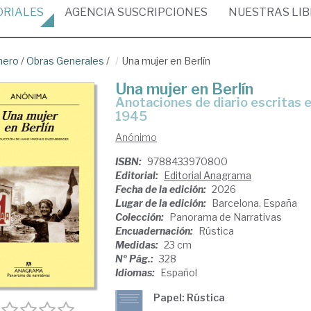
ORIALES
AGENCIA
SUSCRIPCIONES
NUESTRAS
LI
nero
/
Obras Generales
/
Una mujer en Berlín
Una mujer en Berlín
Anotaciones de diario escritas entre el 20 de abril y el 22 de junio de
1945
Anónimo
ISBN:
9788433970800
Editorial:
Editorial Anagrama
Fecha de la edición:
2026
Lugar de la edición:
Barcelona. España
Colección:
Panorama de Narrativas
Encuadernación:
Rústica
Medidas:
23 cm
Nº Pág.:
328
Idiomas:
Español
Papel: Rústica