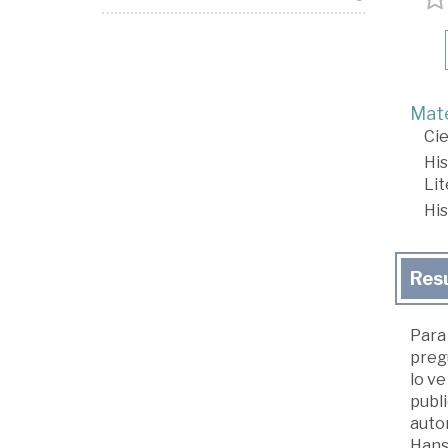
Mate
Cie
His
Lit
His
Res
Para 
pregu
lo ve
publi
auto
Hans 