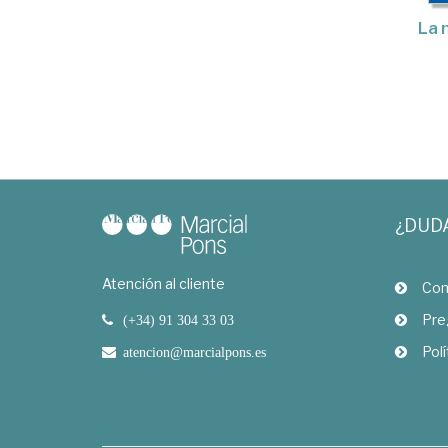
La 
¿DUD
Atención al cliente
Com
Pre
(+34) 91 304 33 03
Polí
atencion@marcialpons.es