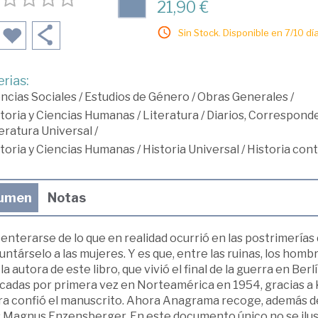
21,90 €
Sin Stock. Disponible en 7/10 día
rias:
ncias Sociales
/
Estudios de Género
/
Obras Generales
/
toria y Ciencias Humanas
/
Literatura
/
Diarios, Corresponde
eratura Universal
/
toria y Ciencias Humanas
/
Historia Universal
/
Historia co
umen
Notas
enterarse de lo que en realidad ocurrió en las postrimerías
ntárselo a las mujeres. Y es que, entre las ruinas, los hombr
 la autora de este libro, que vivió el final de la guerra en B
cadas por primera vez en Norteamérica en 1954, gracias a Kur
ra confió el manuscrito. Ahora Anagrama recoge, además de
Magnus Enzensberger. En este documento único no se ilustra 