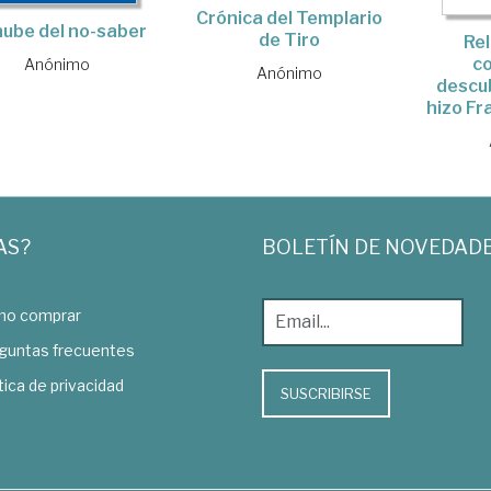
Crónica del Templario
nube del no-saber
de Tiro
Rel
co
Anónimo
Anónimo
descu
hizo Fr
AS?
BOLETÍN DE NOVEDAD
o comprar
guntas frecuentes
tica de privacidad
SUSCRIBIRSE