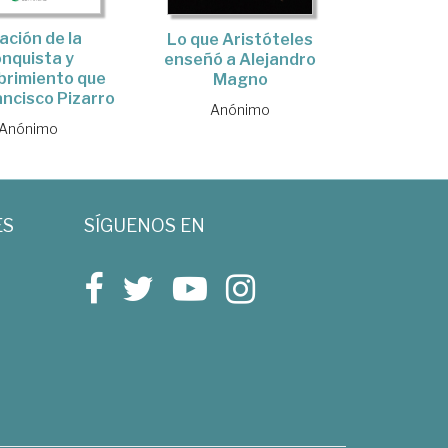
ación de la
Lo que Aristóteles
nquista y
enseñó a Alejandro
brimiento que
Magno
ancisco Pizarro
Anónimo
Anónimo
ES
SÍGUENOS EN