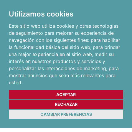
Utilizamos cookies
Este sitio web utiliza cookies y otras tecnologías
de seguimiento para mejorar su experiencia de
navegación con los siguientes fines:
para habilitar
la funcionalidad básica del sitio web
,
para brindar
una mejor experiencia en el sitio web
,
medir su
interés en nuestros productos y servicios y
personalizar las interacciones de marketing
,
para
mostrar anuncios que sean más relevantes para
usted
.
ACEPTAR
RECHAZAR
CAMBIAR PREFERENCIAS