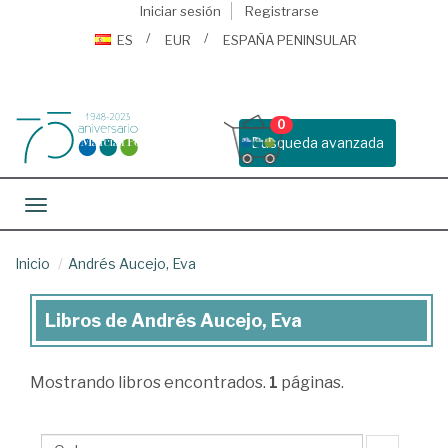
Iniciar sesión
Registrarse
ES
EUR
ESPAÑA PENINSULAR
0
Busqueda avanzada
Toggle navigation
Inicio
Andrés Aucejo, Eva
Libros de Andrés Aucejo, Eva
Libros
de
Mostrando
libros encontrados.
1
páginas.
Andrés
Aucejo,