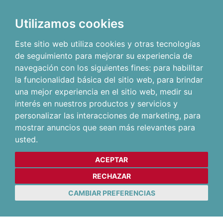
Utilizamos cookies
Este sitio web utiliza cookies y otras tecnologías
de seguimiento para mejorar su experiencia de
navegación con los siguientes fines:
para habilitar
la funcionalidad básica del sitio web
,
para brindar
una mejor experiencia en el sitio web
,
medir su
interés en nuestros productos y servicios y
personalizar las interacciones de marketing
,
para
mostrar anuncios que sean más relevantes para
usted
.
ACEPTAR
RECHAZAR
CAMBIAR PREFERENCIAS