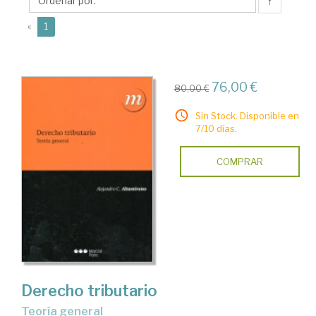
C.
↑
(current)
«
1
76,00 €
80,00 €
Sin Stock. Disponible en
7/10 días.
COMPRAR
Derecho tributario
Teoría general