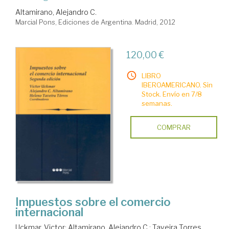
Altamirano, Alejandro C.
Marcial Pons, Ediciones de Argentina. Madrid, 2012
120,00 €
LIBRO
IBEROAMERICANO. Sin
Stock. Envío en 7/8
semanas.
COMPRAR
Impuestos sobre el comercio
internacional
Uckmar, Victor
;
Altamirano, Alejandro C.
;
Taveira Torres,