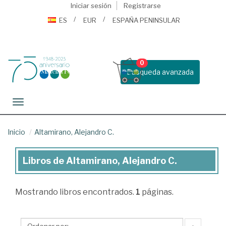
Iniciar sesión
Registrarse
ES
EUR
ESPAÑA PENINSULAR
0
Busqueda avanzada
Toggle navigation
Inicio
Altamirano, Alejandro C.
Libros de Altamirano, Alejandro C.
Libros
de
Mostrando
libros encontrados.
1
páginas.
Altamirano,
Alejandro