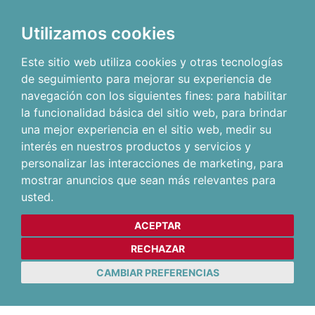
Utilizamos cookies
Este sitio web utiliza cookies y otras tecnologías
de seguimiento para mejorar su experiencia de
navegación con los siguientes fines:
para habilitar
la funcionalidad básica del sitio web
,
para brindar
una mejor experiencia en el sitio web
,
medir su
interés en nuestros productos y servicios y
personalizar las interacciones de marketing
,
para
mostrar anuncios que sean más relevantes para
usted
.
ACEPTAR
RECHAZAR
CAMBIAR PREFERENCIAS