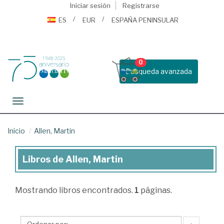
Iniciar sesión
Registrarse
ES
EUR
ESPAÑA PENINSULAR
0
Busqueda avanzada
Toggle navigation
Inicio
Allen, Martin
Libros de Allen, Martin
Libros
de
Mostrando
libros encontrados.
1
páginas.
Allen,
Martin