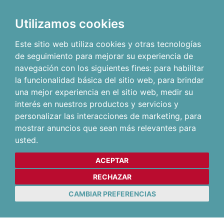
Utilizamos cookies
Este sitio web utiliza cookies y otras tecnologías
de seguimiento para mejorar su experiencia de
navegación con los siguientes fines:
para habilitar
la funcionalidad básica del sitio web
,
para brindar
una mejor experiencia en el sitio web
,
medir su
interés en nuestros productos y servicios y
personalizar las interacciones de marketing
,
para
mostrar anuncios que sean más relevantes para
usted
.
ACEPTAR
RECHAZAR
CAMBIAR PREFERENCIAS