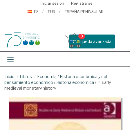
Iniciar sesión
Registrarse
ES
EUR
ESPAÑA PENINSULAR
0
Busqueda avanzada
Toggle navigation
Inicio
Libros
Economía
/
Historia económica y del
pensamiento económico
/
Historia económica
/
Early
medieval monetary history