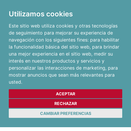
Utilizamos cookies
Este sitio web utiliza cookies y otras tecnologías
de seguimiento para mejorar su experiencia de
navegación con los siguientes fines:
para habilitar
la funcionalidad básica del sitio web
,
para brindar
una mejor experiencia en el sitio web
,
medir su
interés en nuestros productos y servicios y
personalizar las interacciones de marketing
,
para
mostrar anuncios que sean más relevantes para
usted
.
ACEPTAR
RECHAZAR
CAMBIAR PREFERENCIAS