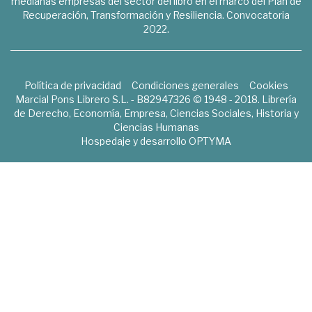
medianas empresas del sector del libro en el marco del Plan de
Recuperación, Transformación y Resiliencia. Convocatoria
2022.
Política de privacidad
Condiciones generales
Cookies
Marcial Pons Librero S.L. - B82947326 © 1948 - 2018. Librería
de Derecho, Economía, Empresa, Ciencias Sociales, Historia y
Ciencias Humanas
Hospedaje y desarrollo
OPTYMA