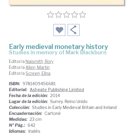
Early medieval monetary history
studies in memory of Mark Blackburn
Editor/a
Naismith, Rory
Editor/a
Allen, Martin
Editor/a
Screen, Elina
ISBN:
9781409456681
Editorial:
Ashgate Publishing Limited
Fecha de la edición:
2014
Lugar de la edición:
Surrey. Reino Unido
Colección:
Studies in Early Medieval Britain and Ireland
Encuadernación:
Cartoné
Medidas:
23 cm
Nº Pág.:
642
Idiomas:
Inglés