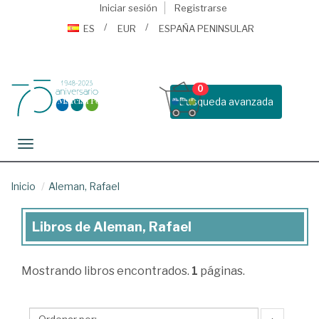
Iniciar sesión
Registrarse
ES
EUR
ESPAÑA PENINSULAR
0
Busqueda avanzada
Toggle navigation
Inicio
Aleman, Rafael
Libros de Aleman, Rafael
Libros
de
Mostrando
libros encontrados.
1
páginas.
Aleman,
Rafael