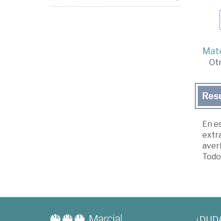
Mate
Ot
Res
En es
extra
averi
Todo 
¿DUD