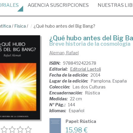
ORIALES
AGENCIA
SUSCRIPCIONES
NUESTRAS
LI
tífica
/
Física
/
¿Qué hubo antes del Big Bang?
¿Qué hubo antes del Big B
breve historia de la cosmología
Aleman, Rafael
ISBN:
9788492422678
Editorial:
Editorial Laetoli
Fecha de la edición:
2014
Lugar de la edición:
Pamplona. España
Colección:
Las dos Culturas
Encuadernación:
Rústica
Medidas:
22 cm
Nº Pág.:
144
Idiomas:
Español
Papel: Rústica
15,98 €