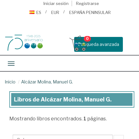
Iniciar sesión
Registrarse
ES
EUR
ESPAÑA PENINSULAR
0
Busqueda avanzada
Toggle navigation
Inicio
Alcázar Molina, Manuel G.
Libros de Alcázar Molina, Manuel G.
Libros
de
Mostrando
libros encontrados.
1
páginas.
Alcázar
Molina,