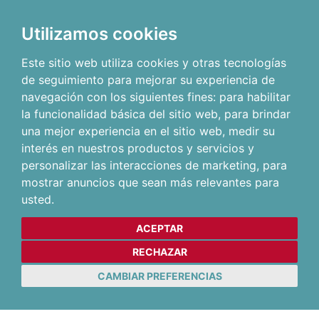
Utilizamos cookies
Este sitio web utiliza cookies y otras tecnologías
de seguimiento para mejorar su experiencia de
navegación con los siguientes fines:
para habilitar
la funcionalidad básica del sitio web
,
para brindar
una mejor experiencia en el sitio web
,
medir su
interés en nuestros productos y servicios y
personalizar las interacciones de marketing
,
para
mostrar anuncios que sean más relevantes para
usted
.
ACEPTAR
RECHAZAR
CAMBIAR PREFERENCIAS