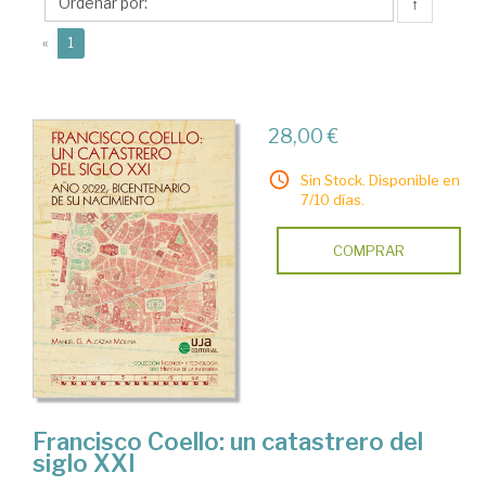
Manuel
↑
G.
(current)
«
1
28,00 €
Sin Stock. Disponible en
7/10 días.
COMPRAR
Francisco Coello: un catastrero del
siglo XXI