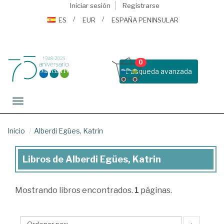
Iniciar sesión
Registrarse
ES
EUR
ESPAÑA PENINSULAR
0
Busqueda avanzada
Toggle navigation
Inicio
Alberdi Egües, Katrin
Libros de Alberdi Egües, Katrin
Libros
de
Mostrando
libros encontrados.
1
páginas.
Alberdi
Egües,