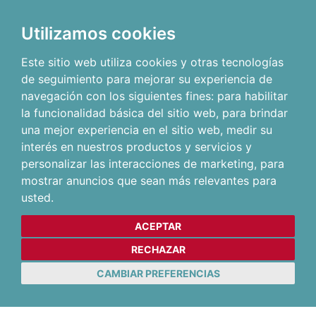
Utilizamos cookies
Este sitio web utiliza cookies y otras tecnologías
de seguimiento para mejorar su experiencia de
navegación con los siguientes fines:
para habilitar
la funcionalidad básica del sitio web
,
para brindar
una mejor experiencia en el sitio web
,
medir su
interés en nuestros productos y servicios y
personalizar las interacciones de marketing
,
para
mostrar anuncios que sean más relevantes para
usted
.
ACEPTAR
RECHAZAR
CAMBIAR PREFERENCIAS