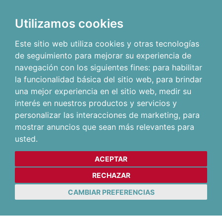
Utilizamos cookies
Este sitio web utiliza cookies y otras tecnologías
de seguimiento para mejorar su experiencia de
navegación con los siguientes fines:
para habilitar
la funcionalidad básica del sitio web
,
para brindar
una mejor experiencia en el sitio web
,
medir su
interés en nuestros productos y servicios y
personalizar las interacciones de marketing
,
para
mostrar anuncios que sean más relevantes para
usted
.
ACEPTAR
RECHAZAR
CAMBIAR PREFERENCIAS