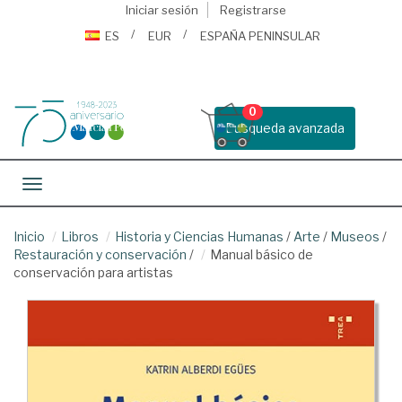
Iniciar sesión
Registrarse
ES
EUR
ESPAÑA PENINSULAR
0
Busqueda avanzada
Toggle navigation
Inicio
Libros
Historia y Ciencias Humanas
/
Arte
/
Museos
/
Restauración y conservación
/
Manual básico de
conservación para artistas