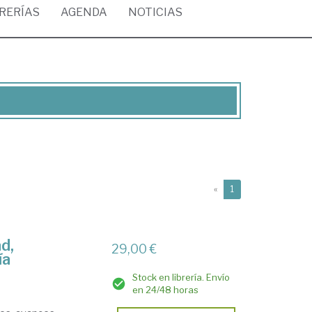
BRERÍAS
AGENDA
NOTICIAS
(current)
«
1
ad,
29,00 €
ía
Stock en librería. Envío
en 24/48 horas