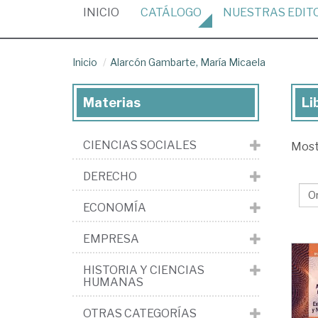
(CURRENT)
INICIO
CATÁLOGO
NUESTRAS
EDIT
Inicio
Alarcón Gambarte, María Micaela
Materias
Li
Lib
de
CIENCIAS SOCIALES
Mos
Al
Ga
DERECHO
Ma
ECONOMÍA
Mi
EMPRESA
HISTORIA Y CIENCIAS
HUMANAS
OTRAS CATEGORÍAS