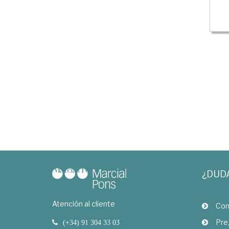
¿DUD
Atención al cliente
Com
Pre
(+34) 91 304 33 03