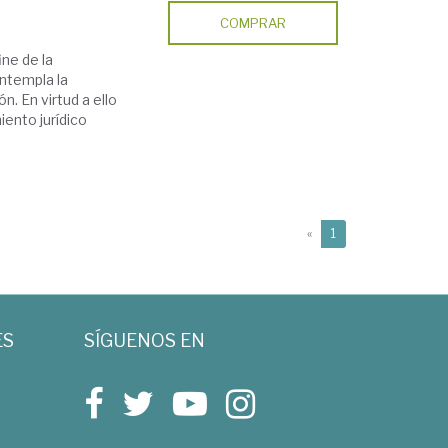
COMPRAR
ine de la
ntempla la
n. En virtud a ello
ento jurídico
(current)
«
1
ES
SÍGUENOS EN