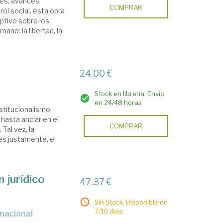
les, avances
COMPRAR
ol social, esta obra
uptivo sobre los
no: la libertad, la
24,00 €
Stock en librería. Envío
en 24/48 horas
nstitucionalismo,
 hasta anclar en el
COMPRAR
Tal vez, la
es justamente, el
 jurídico
47,37 €
Sin Stock. Disponible en
7/10 días.
rnacional