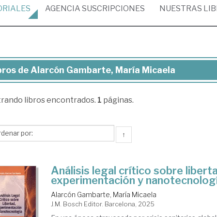
ORIALES
AGENCIA
SUSCRIPCIONES
NUESTRAS
LI
bros de Alarcón Gambarte, María Micaela
ros
trando
libros encontrados.
1
páginas.
arcón
mbarte,
ría
↑
caela
Análisis legal crítico sobre libert
experimentación y nanotecnolog
Alarcón Gambarte, María Micaela
J.M. Bosch Editor. Barcelona, 2025