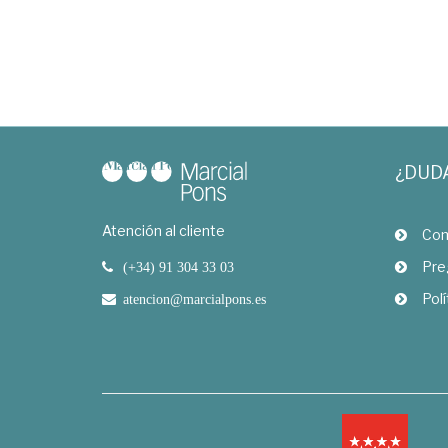
¿DUD
Atención al cliente
Com
Pre
(+34) 91 304 33 03
Polí
atencion@marcialpons.es