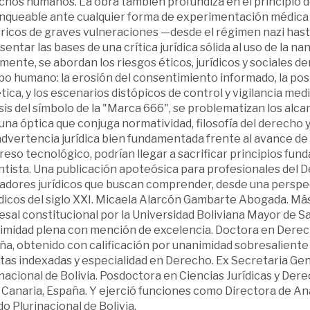
chos humanos. La obra también profundiza en el principio 
anqueable ante cualquier forma de experimentación médica 
óricos de graves vulneraciones —desde el régimen nazi ha
sentar las bases de una crítica jurídica sólida al uso de la
mente, se abordan los riesgos éticos, jurídicos y sociales d
o humano: la erosión del consentimiento informado, la posi
ica, y los escenarios distópicos de control y vigilancia me
sis del símbolo de la "Marca 666", se problematizan los alca
una óptica que conjuga normatividad, filosofía del derecho y
advertencia jurídica bien fundamentada frente al avance d
eso tecnológico, podrían llegar a sacrificar principios fun
tista. Una publicación apoteósica para profesionales del D
dores jurídicos que buscan comprender, desde una perspecti
rídicos del siglo XXI. Micaela Alarcón Gambarte Abogada. M
sal constitucional por la Universidad Boliviana Mayor de S
imidad plena con mención de excelencia. Doctora en Derech
a, obtenido con calificación por unanimidad sobresaliente 
stas indexadas y especialidad en Derecho. Ex Secretaria Ge
nacional de Bolivia. Posdoctora en Ciencias Jurídicas y Der
Canaria, España. Y ejerció funciones como Directora de Anál
o Plurinacional de Bolivia.