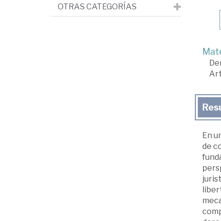
OTRAS CATEGORÍAS
Mate
De
Art
Res
En u
de co
funda
pers
juris
liber
meca
compa