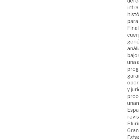
dere
infr
hist
para 
Final
cuerp
genét
análi
bajo 
una 
progr
garan
opera
y ju
proce
unan
Españ
revi
Pluri
Gran 
Estad