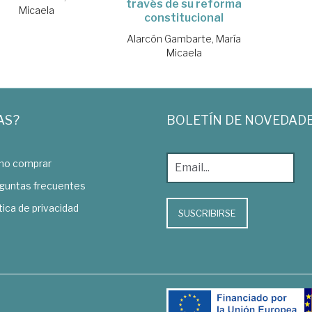
través de su reforma
Micaela
constitucional
Alarcón Gambarte, María
Micaela
AS?
BOLETÍN DE NOVEDAD
o comprar
guntas frecuentes
tica de privacidad
SUSCRIBIRSE