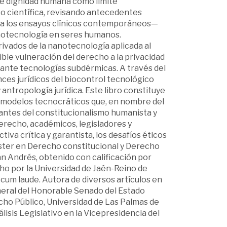
de dignidad humana como límite
o científica, revisando antecedentes
sta los ensayos clínicos contemporáneos—
 nanotecnología en seres humanos.
erivados de la nanotecnología aplicada al
ble vulneración del derecho a la privacidad
diante tecnologías subdérmicas. A través del
nces jurídicos del biocontrol tecnológico
 antropología jurídica. Este libro constituye
e modelos tecnocráticos que, en nombre del
dantes del constitucionalismo humanista y
erecho, académicos, legisladores y
va crítica y garantista, los desafíos éticos
áster en Derecho constitucional y Derecho
an Andrés, obtenido con calificación por
o por la Universidad de Jaén-Reino de
cum laude. Autora de diversos artículos en
neral del Honorable Senado del Estado
echo Público, Universidad de Las Palmas de
isis Legislativo en la Vicepresidencia del