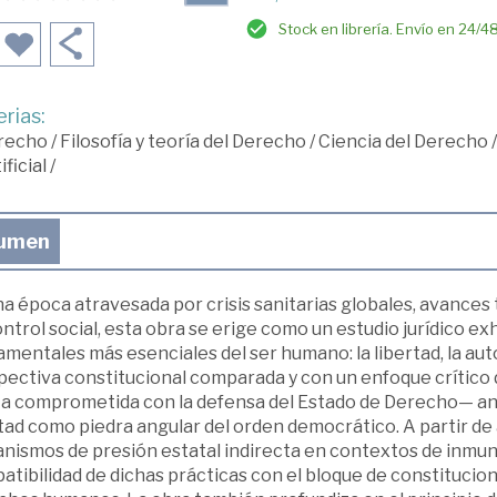
Stock en librería. Envío en 24/4
rias:
recho
/
Filosofía y teoría del Derecho
/
Ciencia del Derecho
ificial
/
umen
na época atravesada por crisis sanitarias globales, avances
ntrol social, esta obra se erige como un estudio jurídico ex
mentales más esenciales del ser humano: la libertad, la aut
pectiva constitucional comparada y con un enfoque crítico 
ta comprometida con la defensa del Estado de Derecho— anal
tad como piedra angular del orden democrático. A partir de a
nismos de presión estatal indirecta en contextos de inmuni
tibilidad de dichas prácticas con el bloque de constitucion