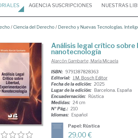
ORIALES
AGENCIA
SUSCRIPCIONES
NUESTRAS
LI
recho
/
Ciencia del Derecho
/
Derecho y Nuevas Tecnologías. Inteligen
Análisis legal crítico sobre
nanotecnología
Alarcón Gambarte, María Micaela
ISBN:
9791387828363
Editorial:
J.M. Bosch Editor
Fecha de la edición:
2025
Lugar de la edición:
Barcelona. España
Encuadernación:
Rústica
Medidas:
24 cm
Nº Pág.:
210
Idiomas:
Español
Papel: Rústica
29,00 €