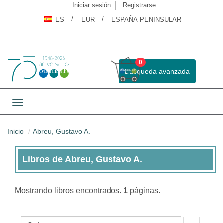
Iniciar sesión
Registrarse
ES
EUR
ESPAÑA PENINSULAR
0
Busqueda avanzada
Toggle navigation
Inicio
Abreu, Gustavo A.
Libros de Abreu, Gustavo A.
Libros
de
Mostrando
libros encontrados.
1
páginas.
Abreu,
Gustavo