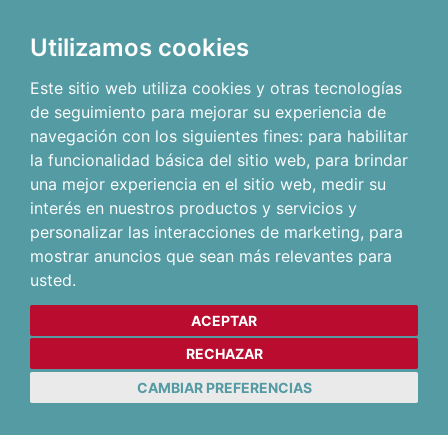
Utilizamos cookies
Este sitio web utiliza cookies y otras tecnologías
de seguimiento para mejorar su experiencia de
navegación con los siguientes fines:
para habilitar
la funcionalidad básica del sitio web
,
para brindar
una mejor experiencia en el sitio web
,
medir su
interés en nuestros productos y servicios y
personalizar las interacciones de marketing
,
para
mostrar anuncios que sean más relevantes para
usted
.
ACEPTAR
RECHAZAR
CAMBIAR PREFERENCIAS