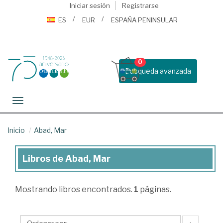
Iniciar sesión
Registrarse
ES
EUR
ESPAÑA PENINSULAR
0
Busqueda avanzada
Toggle navigation
Inicio
Abad, Mar
Libros de Abad, Mar
Libros
de
Mostrando
libros encontrados.
1
páginas.
Abad,
Mar