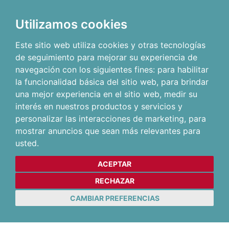
Utilizamos cookies
Este sitio web utiliza cookies y otras tecnologías
de seguimiento para mejorar su experiencia de
navegación con los siguientes fines:
para habilitar
la funcionalidad básica del sitio web
,
para brindar
una mejor experiencia en el sitio web
,
medir su
interés en nuestros productos y servicios y
personalizar las interacciones de marketing
,
para
mostrar anuncios que sean más relevantes para
usted
.
ACEPTAR
RECHAZAR
CAMBIAR PREFERENCIAS