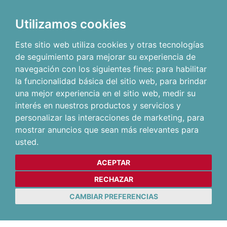
Utilizamos cookies
Este sitio web utiliza cookies y otras tecnologías
de seguimiento para mejorar su experiencia de
navegación con los siguientes fines:
para habilitar
la funcionalidad básica del sitio web
,
para brindar
una mejor experiencia en el sitio web
,
medir su
interés en nuestros productos y servicios y
personalizar las interacciones de marketing
,
para
mostrar anuncios que sean más relevantes para
usted
.
ACEPTAR
RECHAZAR
CAMBIAR PREFERENCIAS