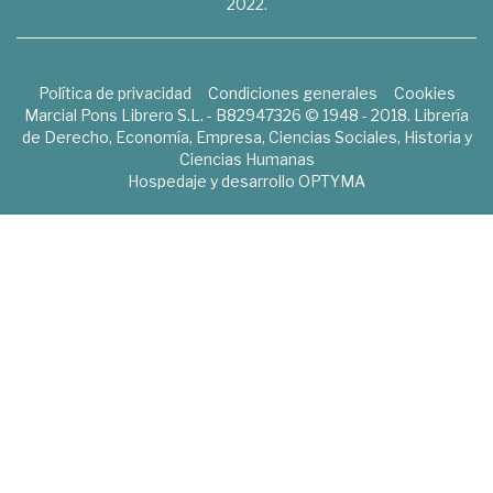
2022.
Política de privacidad
Condiciones generales
Cookies
Marcial Pons Librero S.L. - B82947326 © 1948 - 2018. Librería
de Derecho, Economía, Empresa, Ciencias Sociales, Historia y
Ciencias Humanas
Hospedaje y desarrollo
OPTYMA