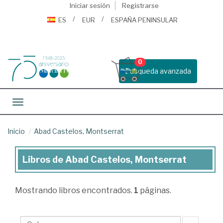
Iniciar sesión
Registrarse
ES
EUR
ESPAÑA PENINSULAR
0
Busqueda avanzada
Toggle navigation
Inicio
Abad Castelos, Montserrat
Libros de Abad Castelos, Montserrat
Libros
de
Mostrando
libros encontrados.
1
páginas.
Abad
Castelos,