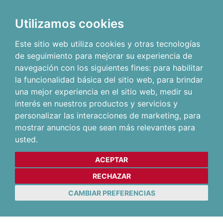
Utilizamos cookies
Este sitio web utiliza cookies y otras tecnologías
de seguimiento para mejorar su experiencia de
navegación con los siguientes fines:
para habilitar
la funcionalidad básica del sitio web
,
para brindar
una mejor experiencia en el sitio web
,
medir su
interés en nuestros productos y servicios y
personalizar las interacciones de marketing
,
para
mostrar anuncios que sean más relevantes para
usted
.
ACEPTAR
RECHAZAR
CAMBIAR PREFERENCIAS