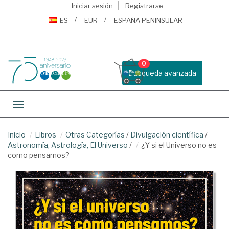
Iniciar sesión
Registrarse
ES
EUR
ESPAÑA PENINSULAR
0
Busqueda avanzada
Toggle navigation
Inicio
Libros
Otras Categorías
/
Divulgación científica
/
Astronomía, Astrología, El Universo
/
¿Y si el Universo no es
como pensamos?