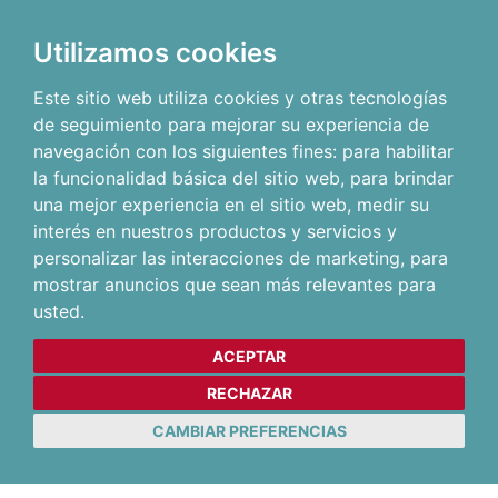
Utilizamos cookies
Este sitio web utiliza cookies y otras tecnologías
de seguimiento para mejorar su experiencia de
navegación con los siguientes fines:
para habilitar
la funcionalidad básica del sitio web
,
para brindar
una mejor experiencia en el sitio web
,
medir su
interés en nuestros productos y servicios y
personalizar las interacciones de marketing
,
para
mostrar anuncios que sean más relevantes para
usted
.
ACEPTAR
RECHAZAR
CAMBIAR PREFERENCIAS