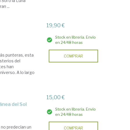
Sol o la Luna
n ...
19,90 €
Stock en librería. Envío
en 24/48 horas
más punteras, esta
COMPRAR
sterios del
tes han
iverso. A lo largo
15,00 €
ránea del Sol
Stock en librería. Envío
en 24/48 horas
 no predecían un
COMPRAR