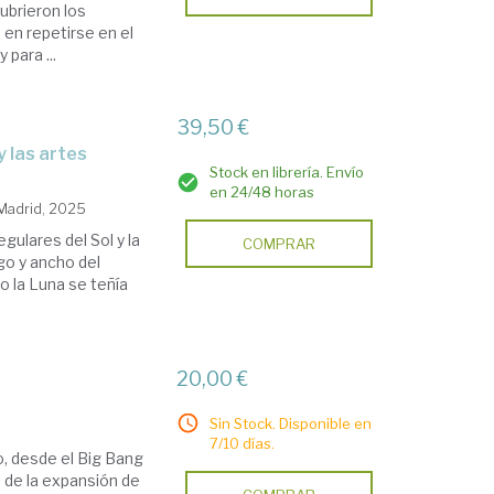
ubrieron los
 en repetirse en el
para ...
39,50 €
 y las artes
Stock en librería. Envío
en 24/48 horas
 Madrid, 2025
ulares del Sol y la
COMPRAR
go y ancho del
o la Luna se teñía
20,00 €
Sin Stock. Disponible en
7/10 días.
o, desde el Big Bang
, de la expansión de