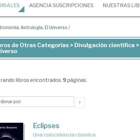
ORIALES
AGENCIA
SUSCRIPCIONES
NUESTRAS
LI
tronomía, Astrología, El Universo
/
bros de Otras Categorías > Divulgación científica >
ros
iverso
ras
tegorías
trando
libros encontrados.
9
páginas.
ulgación
↑
ntífica
tronomía,
Eclipses
rología,
Una coincidencia cósmica