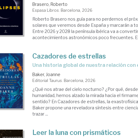
Brasero, Roberto
Espasa Libros. Barcelona, 2026
verso
Roberto Brasero nos guía para no perdernos el próx
solares que veremos desde España y marcarán a to
Entre 2026 y 2028 la península ibérica va a convert
acontecimientos astronómicos poco frecuentes. El 1
Cazadores de estrellas
Una historia global de nuestra relación con
Baker, Joanne
Editorial Taurus. Barcelona, 2026
¿Qué nos atrae del cielo nocturno? ¿Por qué, desde 
humanidad, hemos alzado la mirada hacia el firmam
sentido? En Cazadores de estrellas, la exastrofísica
Baker propone una reveladora síntesis entre ciencia
trazar ...
Leer la luna con prismáticos