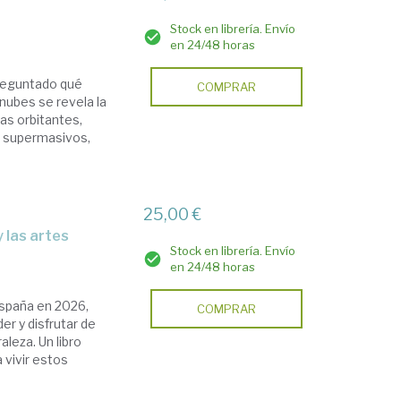
Stock en librería. Envío
en 24/48 horas
preguntado qué
COMPRAR
nubes se revela la
as orbitantes,
 supermasivos,
25,00 €
 y las artes
Stock en librería. Envío
en 24/48 horas
España en 2026,
COMPRAR
er y disfrutar de
leza. Un libro
 vivir estos