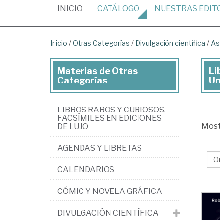
(CURRENT)
INICIO
CATÁLOGO
NUESTRAS
EDIT
Inicio
/
Otras Categorías
/
Divulgación científica
/
As
Materias de Otras
Li
Lib
Categorías
Un
de
Ot
LIBROS RAROS Y CURIOSOS.
Ca
FACSÍMILES EN EDICIONES
Mos
DE LUJO
>
AGENDAS Y LIBRETAS
Div
cie
CALENDARIOS
>
CÓMIC Y NOVELA GRÁFICA
As
Ast
DIVULGACIÓN CIENTÍFICA