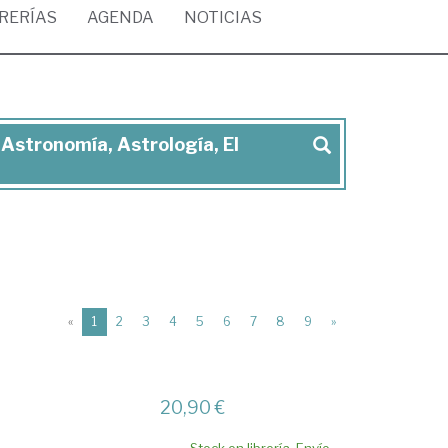
BRERÍAS
AGENDA
NOTICIAS
 Astronomía, Astrología, El
(current)
«
1
2
3
4
5
6
7
8
9
»
20,90 €