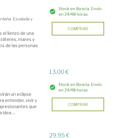
Stock en librería. Envío
en 24/48 horas
taña, Escalada y
COMPRAR
 el lienzo de una
 cráteres, mares y
os de las personas
13,00 €
Stock en librería. Envío
en 24/48 horas
virán un eclipse
a entender, vivir y
COMPRAR
mpresionantes que
idea ...
29,95 €