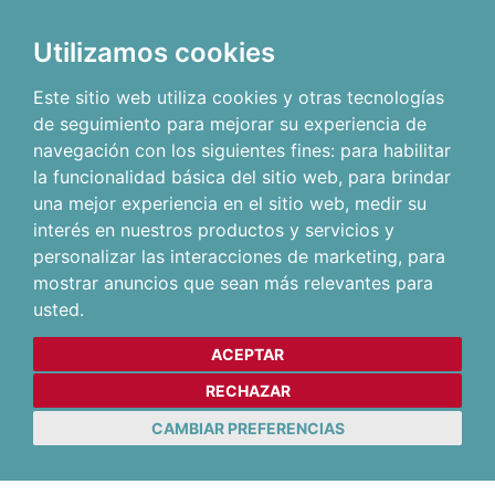
Utilizamos cookies
Este sitio web utiliza cookies y otras tecnologías
de seguimiento para mejorar su experiencia de
navegación con los siguientes fines:
para habilitar
la funcionalidad básica del sitio web
,
para brindar
una mejor experiencia en el sitio web
,
medir su
interés en nuestros productos y servicios y
personalizar las interacciones de marketing
,
para
mostrar anuncios que sean más relevantes para
usted
.
ACEPTAR
RECHAZAR
CAMBIAR PREFERENCIAS