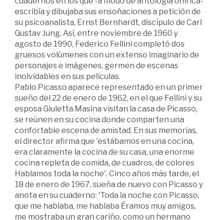
cuadernos en los que -a modo de antología onírica-
escribía y dibujaba sus ensoñaciones a petición de
su psicoanalista, Ernst Bernhardt, discípulo de Carl
Gustav Jung. Así, entre noviembre de 1960 y
agosto de 1990, Federico Fellini completó dos
gruesos volúmenes con un extenso imaginario de
personajes e imágenes, germen de escenas
inolvidables en sus películas.
Pablo Picasso aparece representado en un primer
sueño del 22 de enero de 1962, en el que Fellini y su
esposa Giuletta Masina visitan la casa de Picasso,
se reúnen en su cocina donde comparten una
confortable escena de amistad. En sus memorias,
el director afirma que 'estábamos en una cocina,
era claramente la cocina de su casa, una enorme
cocina repleta de comida, de cuadros, de colores
Hablamos toda la noche'. Cinco años más tarde, el
18 de enero de 1967, sueña de nuevo con Picasso y
anota en su cuaderno: 'Toda la noche con Picasso,
que me hablaba, me hablaba Éramos muy amigos,
me mostraba un gran cariño, como un hermano