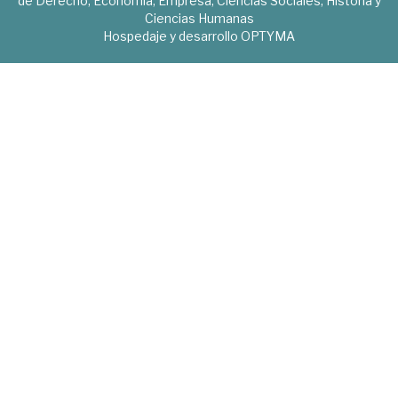
de Derecho, Economía, Empresa, Ciencias Sociales, Historia y
Ciencias Humanas
Hospedaje y desarrollo
OPTYMA