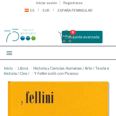
Iniciar sesión
Registrarse
ES
EUR
ESPAÑA PENINSULAR
0
Busqueda avanzada
Toggle navigation
Inicio
Libros
Historia y Ciencias Humanas
/
Arte
/
Teoría e
historia
/
Cine
/
Y Fellini soñó con Picasso