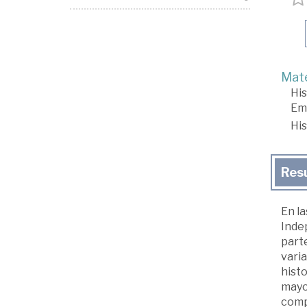
Mate
His
Em
His
Res
En la
Inde
parte
varia
histo
mayo
compl