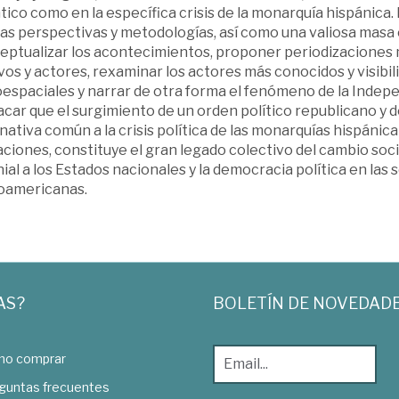
tico como en la específica crisis de la monarquía hispánica. 
s perspectivas y metodologías, así como una valiosa masa c
eptualizar los acontecimientos, proponer periodizaciones
os y actores, rexaminar los actores más conocidos y visibili
espaciales y narrar de otra forma el fenómeno de la Indepe
acar que el surgimiento de un orden político republicano y 
nativa común a la crisis política de las monarquías hispánic
aciones, constituye el gran legado colectivo del cambio soc
nial a los Estados nacionales y la democracia política en 
noamericanas.
AS?
BOLETÍN DE NOVEDAD
o comprar
guntas frecuentes