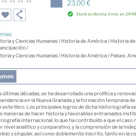
23,00 €
Stock en librería. Envío en 24/4
rias:
toria y Ciencias Humanas
/
Historia de América
/
Historia d
ancipación
/
toria y Ciencias Humanas
/
Historia de América
/
Países. Am
umen
s últimas décadas, se ha desarrollado una prolífica y renova
pendencia en la Nueva Granada y la formación temprana de l
 este libro. Los principales logros de dicha historiografía
s maneras de hacer historia y favorables entramados institu
riografía internacional, lo que ha contribuido a que el cas
r nivel analítico y comparativo; y la comprensión de la In
ejo y singular, así como doblemente inscrito, tanto en la c