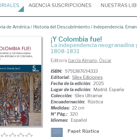
ORIALES
AGENCIA
SUSCRIPCIONES
NUESTRAS
LI
oria de América
/
Historia del Descubrimiento
/
Independencia. Eman
¡Y Colombia fue!
La independencia neogranadina y la Primera República de Colombia,
1808-1831
Editor/a
García Almario, Óscar
ISBN:
9791387694333
Editorial:
Sílex Ediciones
Fecha de la edición:
2025
Lugar de la edición:
Madrid. España
Colección:
Sílex Ultramar
Encuadernación:
Rústica
Medidas:
22 cm
Nº Pág.:
320
Idiomas:
Español
Papel: Rústica