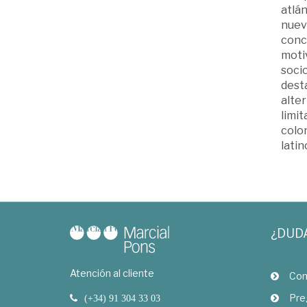
atlán
nueva
conc
motiv
socio
dest
alter
limit
colo
lati
¿DUD
Atención al cliente
Com
Pre
(+34) 91 304 33 03