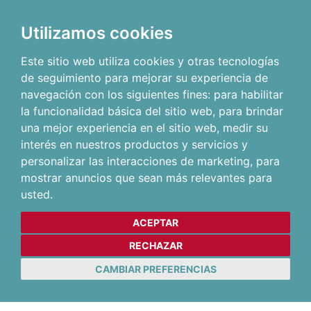
Utilizamos cookies
Este sitio web utiliza cookies y otras tecnologías
de seguimiento para mejorar su experiencia de
navegación con los siguientes fines:
para habilitar
la funcionalidad básica del sitio web
,
para brindar
una mejor experiencia en el sitio web
,
medir su
interés en nuestros productos y servicios y
personalizar las interacciones de marketing
,
para
mostrar anuncios que sean más relevantes para
usted
.
ACEPTAR
RECHAZAR
CAMBIAR PREFERENCIAS