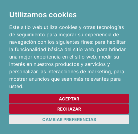
Utilizamos cookies
Este sitio web utiliza cookies y otras tecnologías
de seguimiento para mejorar su experiencia de
navegación con los siguientes fines:
para habilitar
la funcionalidad básica del sitio web
,
para brindar
una mejor experiencia en el sitio web
,
medir su
interés en nuestros productos y servicios y
personalizar las interacciones de marketing
,
para
mostrar anuncios que sean más relevantes para
usted
.
ACEPTAR
RECHAZAR
CAMBIAR PREFERENCIAS