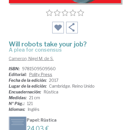
Will robots take your job?
a plea for consensus
Cameron, Nigel M. de S.
ISBN:
9781509509560
Editorial:
Polity Press
Fecha de la edición:
2017
Lugar de la edición:
Cambridge. Reino Unido
Encuadernación:
Rústica
Medidas:
21 cm
Nº Pág.:
121
Idiomas:
Inglés
Papel: Rústica
24,03 €