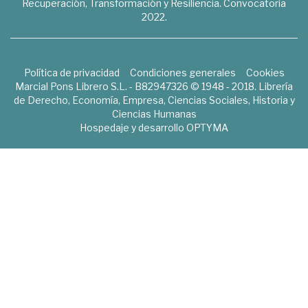
Recuperación, Transformación y Resiliencia. Convocatoria
2022.
Política de privacidad
Condiciones generales
Cookies
Marcial Pons Librero S.L. - B82947326 © 1948 - 2018. Librería
de Derecho, Economía, Empresa, Ciencias Sociales, Historia y
Ciencias Humanas
Hospedaje y desarrollo
OPTYMA