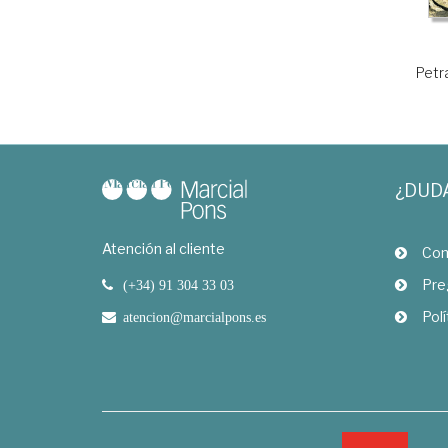
Petr
¿DUD
Atención al cliente
Com
Pre
(+34) 91 304 33 03
Polí
atencion@marcialpons.es