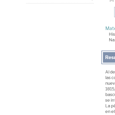
Mate
His
Na
Res
Al de
las c
nuevo
1815,
basc
se in
La p
en el