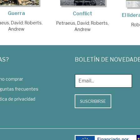
Guerra
Conflict
El lide
aeus, David
;
Roberts,
Petraeus, David
;
Roberts,
Rob
Andrew
Andrew
AS?
BOLETÍN DE NOVEDAD
o comprar
guntas frecuentes
tica de privacidad
SUSCRIBIRSE