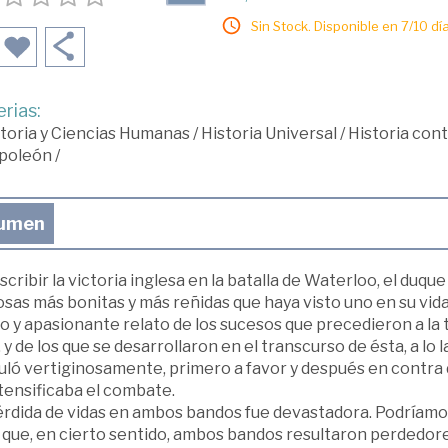
Sin Stock. Disponible en 7/10 día
rias:
toria y Ciencias Humanas
/
Historia Universal
/
Historia co
poleón
/
umen
scribir la victoria inglesa en la batalla de Waterloo, el duq
osas más bonitas y más reñidas que haya visto uno en su vi
 y apasionante relato de los sucesos que precedieron a la t
 y de los que se desarrollaron en el transcurso de ésta, a lo 
uló vertiginosamente, primero a favor y después en contra d
tensificaba el combate.
érdida de vidas en ambos bandos fue devastadora. Podríamo
 que, en cierto sentido, ambos bandos resultaron perdedores. 