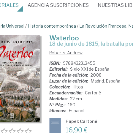
ORIALES
AGENCIA
SUSCRIPCIONES
NUESTRAS
LI
ria Universal
/
Historia contemporánea
/
La Revolución Francesa. N
Waterloo
18 de junio de 1815, la batalla 
Roberts, Andrew
ISBN:
9788432313455
Editorial:
Siglo XXI de España
Fecha de la edición:
2008
Lugar de la edición:
Madrid. España
Colección:
Hitos
Encuadernación:
Cartoné
Medidas:
22 cm
Nº Pág.:
160
Idiomas:
Español
Papel: Cartoné
16,90 €