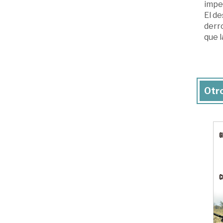
impe
El de
derr
que l
Otro