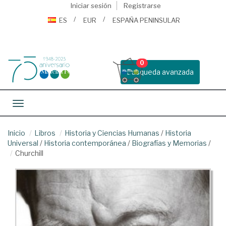
Iniciar sesión
Registrarse
ES
EUR
ESPAÑA PENINSULAR
0
Busqueda avanzada
Toggle navigation
Inicio
Libros
Historia y Ciencias Humanas
/
Historia
Universal
/
Historia contemporánea
/
Biografías y Memorias
/
Churchill