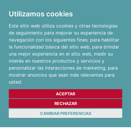
Utilizamos cookies
Este sitio web utiliza cookies y otras tecnologías
de seguimiento para mejorar su experiencia de
navegación con los siguientes fines:
para habilitar
la funcionalidad básica del sitio web
,
para brindar
una mejor experiencia en el sitio web
,
medir su
interés en nuestros productos y servicios y
personalizar las interacciones de marketing
,
para
mostrar anuncios que sean más relevantes para
usted
.
ACEPTAR
RECHAZAR
CAMBIAR PREFERENCIAS