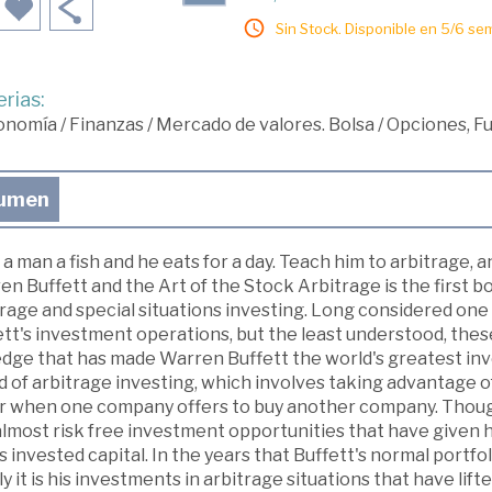
Sin Stock. Disponible en 5/6 se
rias:
onomía
/
Finanzas
/
Mercado de valores. Bolsa
/
Opciones, Fu
umen
 a man a fish and he eats for a day. Teach him to arbitrage, a
n Buffett and the Art of the Stock Arbitrage is the first b
rage and special situations investing. Long considered one
ett's investment operations, but the least understood, the
edge that has made Warren Buffett the world's greatest inv
 of arbitrage investing, which involves taking advantage o
r when one company offers to buy another company. Though
almost risk free investment opportunities that have given 
s invested capital. In the years that Buffett's normal portf
y it is his investments in arbitrage situations that have lif