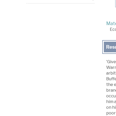
Mate
Ec
Res
'Give
Warre
arbit
Buff
the 
brand
occu
him 
on hi
poorl