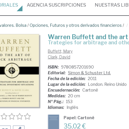
ORIALES
AGENCIA
SUSCRIPCIONES
NUESTRAS
LI
alores. Bolsa
/
Opciones, Futuros y otros derivados financieros
/
Warren Buffett and the art
trategies for arbitrage and oth
Buffett, Mary
Clark, David
ISBN:
9780857201690
Editorial:
Simon & Schuster Ltd.
Fecha de la edición:
2011
Lugar de la edición:
London. Reino Unido
Encuadernación:
Cartoné
Medidas:
20 cm
Nº Pág.:
153
Idiomas:
Inglés
Papel: Cartoné
35,02 €