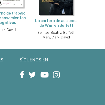
no de trabajo
 pensamientos
La cartera de acciones
egativos
de Warren Buffett
lark, David
Benitez, Beatriz
;
Buffett,
Mary
;
Clark, David
ES
SÍGUENOS EN