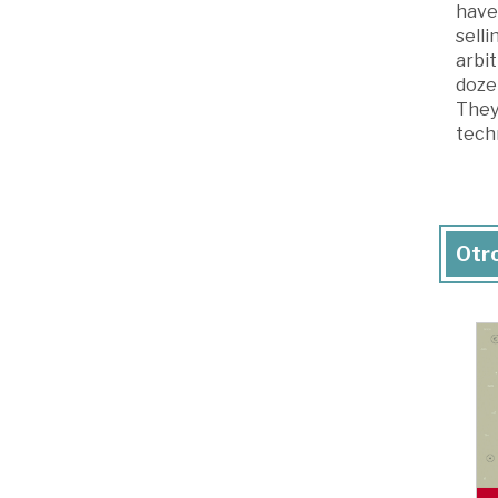
have 
sell
arbit
dozen
They 
techn
Otro