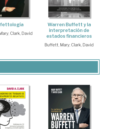
fettología
Warren Buffett y la
interpretación de
 Mary
;
Clark, David
estados financieros
Buffett, Mary
;
Clark, David