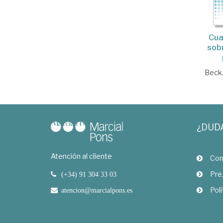
Cua
sobr
Beck,
¿DUD
Atención al cliente
Com
Pre
(+34) 91 304 33 03
Polí
atencion@marcialpons.es