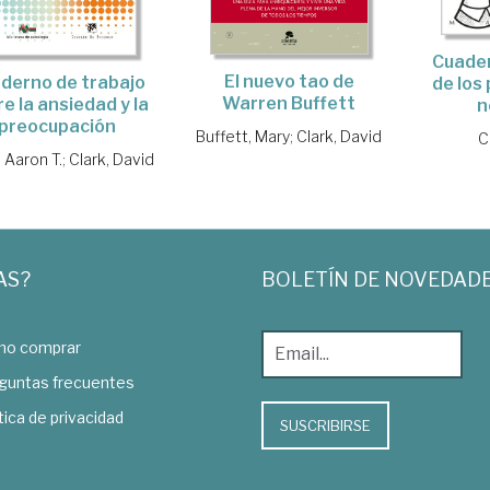
Cuader
El nuevo tao de
derno de trabajo
de los
Warren Buffett
e la ansiedad y la
n
preocupación
Buffett, Mary
;
Clark, David
C
 Aaron T.
;
Clark, David
AS?
BOLETÍN DE NOVEDAD
o comprar
guntas frecuentes
tica de privacidad
SUSCRIBIRSE