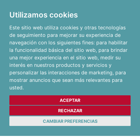
Utilizamos cookies
Este sitio web utiliza cookies y otras tecnologías
de seguimiento para mejorar su experiencia de
navegación con los siguientes fines:
para habilitar
la funcionalidad básica del sitio web
,
para brindar
una mejor experiencia en el sitio web
,
medir su
interés en nuestros productos y servicios y
personalizar las interacciones de marketing
,
para
mostrar anuncios que sean más relevantes para
usted
.
ACEPTAR
RECHAZAR
CAMBIAR PREFERENCIAS