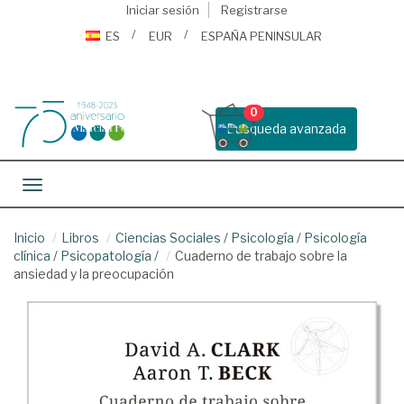
Iniciar sesión
Registrarse
ES
EUR
ESPAÑA PENINSULAR
0
Busqueda avanzada
Toggle navigation
Inicio
Libros
Ciencias Sociales
/
Psicología
/
Psicología
clínica
/
Psicopatología
/
Cuaderno de trabajo sobre la
ansiedad y la preocupación