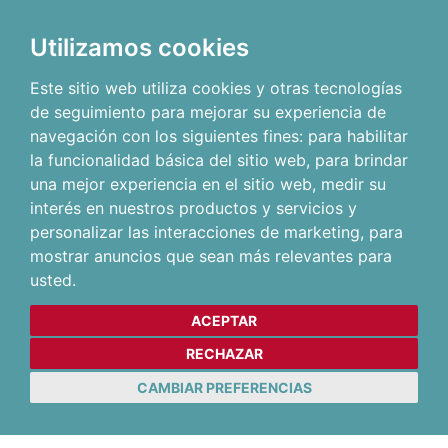
Utilizamos cookies
Este sitio web utiliza cookies y otras tecnologías
de seguimiento para mejorar su experiencia de
navegación con los siguientes fines:
para habilitar
la funcionalidad básica del sitio web
,
para brindar
una mejor experiencia en el sitio web
,
medir su
interés en nuestros productos y servicios y
personalizar las interacciones de marketing
,
para
mostrar anuncios que sean más relevantes para
usted
.
ACEPTAR
RECHAZAR
CAMBIAR PREFERENCIAS