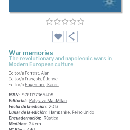
War memories
the revolutionary and napoleonic wars in
Modern European culture
Editor/a
Forrest, Alan
Editor/a
François, Étienne
Editor/a
Hagemann, Karen
ISBN:
9781137365408
Editorial:
Palgrave MacMillan
Fecha de la edición:
2013
Lugar de la edición:
Hampshire. Reino Unido
Encuadernación:
Rústica
Medidas:
24 cm
Nº Pág.:
440