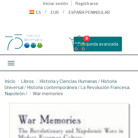
Iniciar sesión
Registrarse
ES
EUR
ESPAÑA PENINSULAR
0
Busqueda avanzada
Toggle navigation
Inicio
Libros
Historia y Ciencias Humanas
/
Historia
Universal
/
Historia contemporánea
/
La Revolución Francesa.
Napoleón
/
War memories