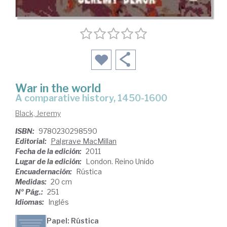
War in the world
a comparative history, 1450-1600
Black, Jeremy
ISBN:
9780230298590
Editorial:
Palgrave MacMillan
Fecha de la edición:
2011
Lugar de la edición:
London. Reino Unido
Encuadernación:
Rústica
Medidas:
20 cm
Nº Pág.:
251
Idiomas:
Inglés
Papel: Rústica