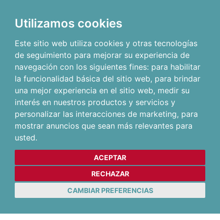
Utilizamos cookies
Este sitio web utiliza cookies y otras tecnologías
de seguimiento para mejorar su experiencia de
navegación con los siguientes fines:
para habilitar
la funcionalidad básica del sitio web
,
para brindar
una mejor experiencia en el sitio web
,
medir su
interés en nuestros productos y servicios y
personalizar las interacciones de marketing
,
para
mostrar anuncios que sean más relevantes para
usted
.
ACEPTAR
RECHAZAR
CAMBIAR PREFERENCIAS