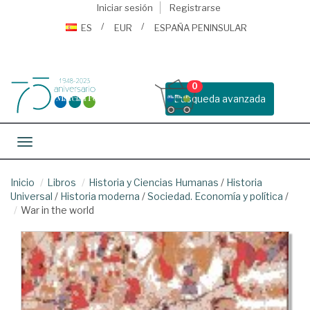
Iniciar sesión
Registrarse
ES
EUR
ESPAÑA PENINSULAR
0
Busqueda avanzada
Toggle navigation
Inicio
Libros
Historia y Ciencias Humanas
/
Historia
Universal
/
Historia moderna
/
Sociedad. Economía y política
/
War in the world