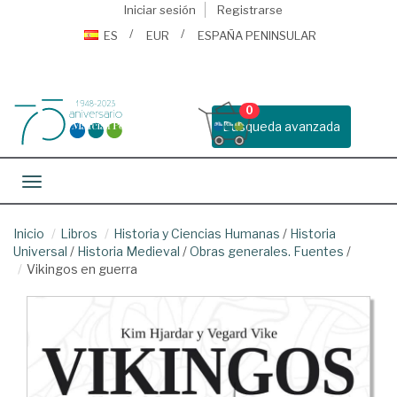
Iniciar sesión
Registrarse
ES
EUR
ESPAÑA PENINSULAR
0
Busqueda avanzada
Toggle navigation
Inicio
Libros
Historia y Ciencias Humanas
/
Historia
Universal
/
Historia Medieval
/
Obras generales. Fuentes
/
Vikingos en guerra