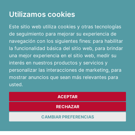
Utilizamos cookies
Este sitio web utiliza cookies y otras tecnologías
de seguimiento para mejorar su experiencia de
navegación con los siguientes fines:
para habilitar
la funcionalidad básica del sitio web
,
para brindar
una mejor experiencia en el sitio web
,
medir su
interés en nuestros productos y servicios y
personalizar las interacciones de marketing
,
para
mostrar anuncios que sean más relevantes para
usted
.
ACEPTAR
RECHAZAR
CAMBIAR PREFERENCIAS