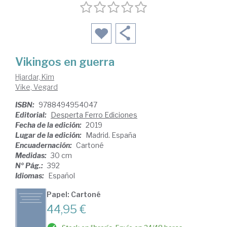
Vikingos en guerra
Hjardar, Kim
Vike, Vegard
ISBN:
9788494954047
Editorial:
Desperta Ferro Ediciones
Fecha de la edición:
2019
Lugar de la edición:
Madrid. España
Encuadernación:
Cartoné
Medidas:
30 cm
Nº Pág.:
392
Idiomas:
Español
Papel: Cartoné
44,95 €