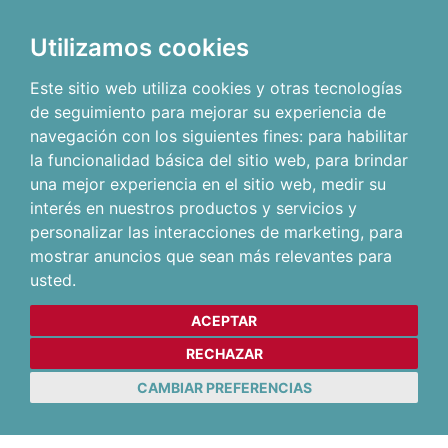
Utilizamos cookies
Este sitio web utiliza cookies y otras tecnologías
de seguimiento para mejorar su experiencia de
navegación con los siguientes fines:
para habilitar
la funcionalidad básica del sitio web
,
para brindar
una mejor experiencia en el sitio web
,
medir su
interés en nuestros productos y servicios y
personalizar las interacciones de marketing
,
para
mostrar anuncios que sean más relevantes para
usted
.
ACEPTAR
RECHAZAR
CAMBIAR PREFERENCIAS