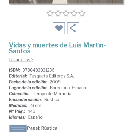
Vidas y muertes de Luis Martín-
Santos
Lázaro, José
ISBN:
9788483831236
Editorial:
Tusquets Editores S.A.
Fecha de la edición:
2009
Lugar de la edición:
Barcelona. España
Colección:
Tiempo de Memoria
Encuadernación:
Rústica
Medidas:
23 cm
Nº Pág.:
449
Idiomas:
Español
Papel: Rústica