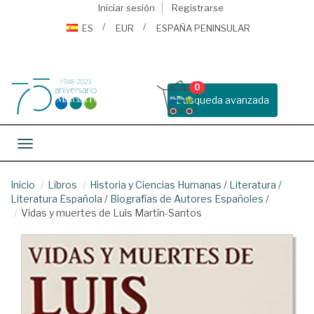
Iniciar sesión
Registrarse
ES
EUR
ESPAÑA PENINSULAR
0
Busqueda avanzada
Toggle navigation
Inicio
Libros
Historia y Ciencias Humanas
/
Literatura
/
Literatura Española
/
Biografías de Autores Españoles
/
Vidas y muertes de Luis Martín-Santos