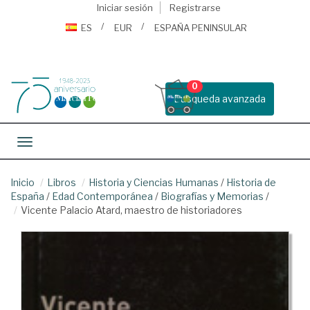
Iniciar sesión
Registrarse
ES
EUR
ESPAÑA PENINSULAR
0
Busqueda avanzada
Toggle navigation
Inicio
Libros
Historia y Ciencias Humanas
/
Historia de
España
/
Edad Contemporánea
/
Biografías y Memorias
/
Vicente Palacio Atard, maestro de historiadores