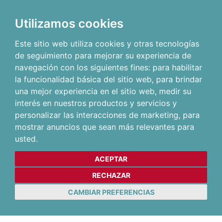
Utilizamos cookies
Este sitio web utiliza cookies y otras tecnologías
de seguimiento para mejorar su experiencia de
navegación con los siguientes fines:
para habilitar
la funcionalidad básica del sitio web
,
para brindar
una mejor experiencia en el sitio web
,
medir su
interés en nuestros productos y servicios y
personalizar las interacciones de marketing
,
para
mostrar anuncios que sean más relevantes para
usted
.
ACEPTAR
RECHAZAR
CAMBIAR PREFERENCIAS