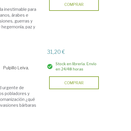
COMPRAR
uda inestimable para
ianos, árabes e
siones, guerras y
e hegemonía, paz y
31,20 €
Stock en librería. Envío
Pulpillo Leiva,
en 24/48 horas
COMPRAR
d urgente de
os pobladores y
 romanización ¿qué
invasiones bárbaras