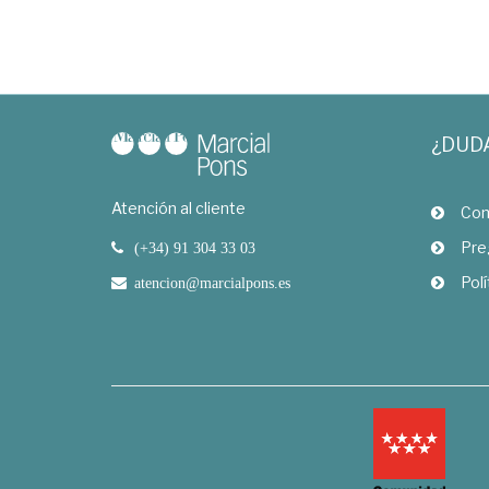
¿DUD
Atención al cliente
Com
Pre
(+34) 91 304 33 03
Polí
atencion@marcialpons.es