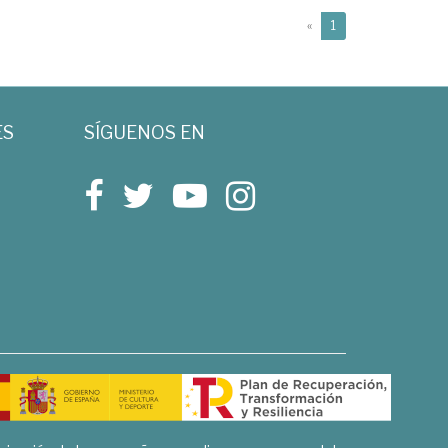
(current)
«
1
ES
SÍGUENOS EN