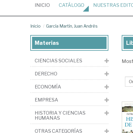
(CURRENT)
INICIO
CATÁLOGO
NUESTRAS
EDIT
Inicio
García Martín, Juan Andrés
Materias
Li
Lib
de
CIENCIAS SOCIALES
Mos
Gar
Mar
DERECHO
Ju
ECONOMÍA
An
EMPRESA
HISTORIA Y CIENCIAS
HUMANAS
OTRAS CATEGORÍAS