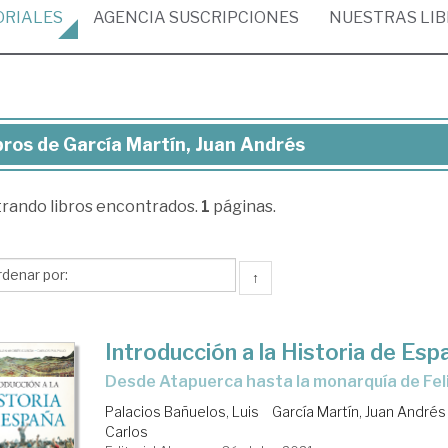
ORIALES
AGENCIA
SUSCRIPCIONES
NUESTRAS
LI
bros de García Martín, Juan Andrés
ros
trando
libros encontrados.
1
páginas.
cía
tín,
an
↑
drés
Introducción a la Historia de Esp
desde Atapuerca hasta la monarquía de Fel
Palacios Bañuelos, Luis
García Martín, Juan Andrés
Carlos