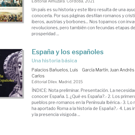
Editorial Almuzara. Córdoba, 2021
Un país es su historia y este libro resulta de una ay
conocerla. Por sus páginas desfilan romanos y crist
iberos, austrias y borbones... Nos topamos con inva
revoluciones, pero también con fecundas etapas d
prosperidad ...
España y los españoles
una historia básica
Palacios Bañuelos, Luis
García Martín, Juan Andrés
Carlos
Editorial Dilex. Madrid, 2015
ÍNDICE: Nota preliminar. Presentación. La necesida
conocer España. 1. ¿Qué es España?.- 2. Los primer
pueblos pre-romanos en la Península Ibérica.- 3. Lo
ha aportado Roma a la historia de España?.- 4. Las 
y la presencia visigoda ...