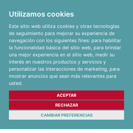
Utilizamos cookies
Este sitio web utiliza cookies y otras tecnologías
de seguimiento para mejorar su experiencia de
navegación con los siguientes fines:
para habilitar
la funcionalidad básica del sitio web
,
para brindar
una mejor experiencia en el sitio web
,
medir su
interés en nuestros productos y servicios y
personalizar las interacciones de marketing
,
para
mostrar anuncios que sean más relevantes para
usted
.
ACEPTAR
RECHAZAR
CAMBIAR PREFERENCIAS