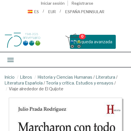
Iniciar sesión
Registrarse
ES
EUR
ESPAÑA PENINSULAR
0
Busqueda avanzada
Toggle navigation
Inicio
Libros
Historia y Ciencias Humanas
/
Literatura
/
Literatura Española
/
Teoría y crítica. Estudios y ensayos
/
Viaje alrededor de El Quijote