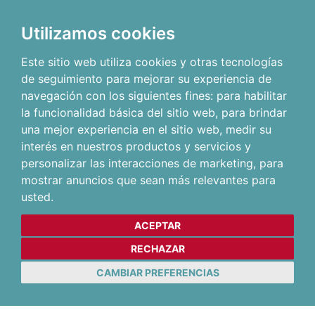
Utilizamos cookies
Este sitio web utiliza cookies y otras tecnologías
de seguimiento para mejorar su experiencia de
navegación con los siguientes fines:
para habilitar
la funcionalidad básica del sitio web
,
para brindar
una mejor experiencia en el sitio web
,
medir su
interés en nuestros productos y servicios y
personalizar las interacciones de marketing
,
para
mostrar anuncios que sean más relevantes para
usted
.
ACEPTAR
RECHAZAR
CAMBIAR PREFERENCIAS