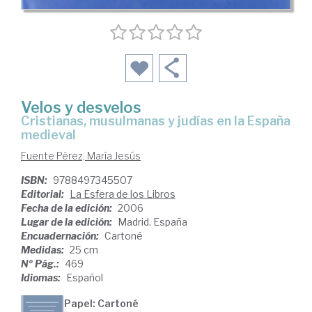
Velos y desvelos
cristianas, musulmanas y judías en la España
medieval
Fuente Pérez, María Jesús
ISBN:
9788497345507
Editorial:
La Esfera de los Libros
Fecha de la edición:
2006
Lugar de la edición:
Madrid. España
Encuadernación:
Cartoné
Medidas:
25 cm
Nº Pág.:
469
Idiomas:
Español
Papel: Cartoné