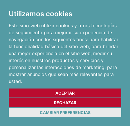
Utilizamos cookies
Este sitio web utiliza cookies y otras tecnologías
de seguimiento para mejorar su experiencia de
navegación con los siguientes fines:
para habilitar
la funcionalidad básica del sitio web
,
para brindar
una mejor experiencia en el sitio web
,
medir su
interés en nuestros productos y servicios y
personalizar las interacciones de marketing
,
para
mostrar anuncios que sean más relevantes para
usted
.
ACEPTAR
RECHAZAR
CAMBIAR PREFERENCIAS