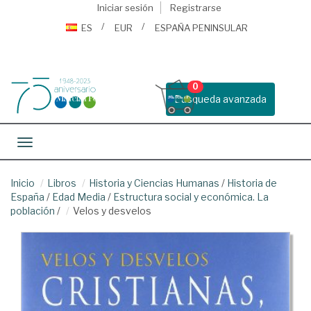
Iniciar sesión
Registrarse
ES
EUR
ESPAÑA PENINSULAR
0
Busqueda avanzada
Toggle navigation
Inicio
Libros
Historia y Ciencias Humanas
/
Historia de
España
/
Edad Media
/
Estructura social y económica. La
población
/
Velos y desvelos