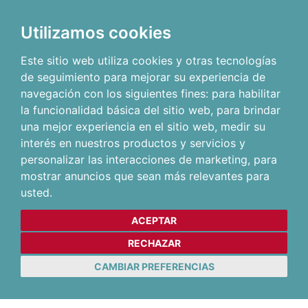
Utilizamos cookies
Este sitio web utiliza cookies y otras tecnologías
de seguimiento para mejorar su experiencia de
navegación con los siguientes fines:
para habilitar
la funcionalidad básica del sitio web
,
para brindar
una mejor experiencia en el sitio web
,
medir su
interés en nuestros productos y servicios y
personalizar las interacciones de marketing
,
para
mostrar anuncios que sean más relevantes para
usted
.
ACEPTAR
RECHAZAR
CAMBIAR PREFERENCIAS