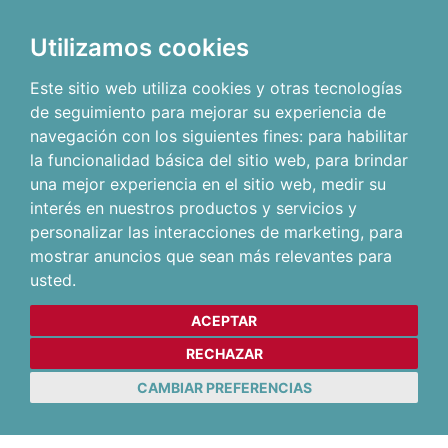
Utilizamos cookies
Este sitio web utiliza cookies y otras tecnologías
de seguimiento para mejorar su experiencia de
navegación con los siguientes fines:
para habilitar
la funcionalidad básica del sitio web
,
para brindar
una mejor experiencia en el sitio web
,
medir su
interés en nuestros productos y servicios y
personalizar las interacciones de marketing
,
para
mostrar anuncios que sean más relevantes para
usted
.
ACEPTAR
RECHAZAR
CAMBIAR PREFERENCIAS