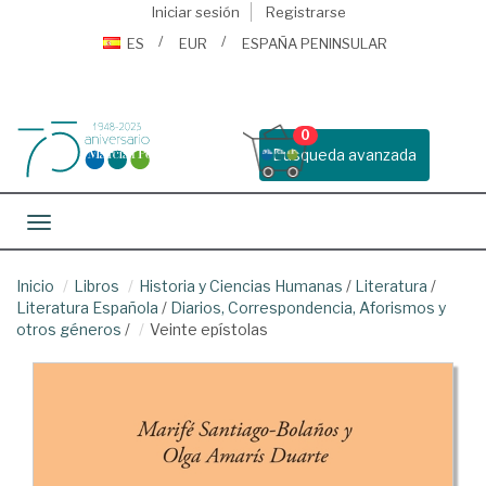
Iniciar sesión
Registrarse
ES
EUR
ESPAÑA PENINSULAR
0
Busqueda avanzada
Toggle navigation
Inicio
Libros
Historia y Ciencias Humanas
/
Literatura
/
Literatura Española
/
Diarios, Correspondencia, Aforismos y
otros géneros
/
Veinte epístolas