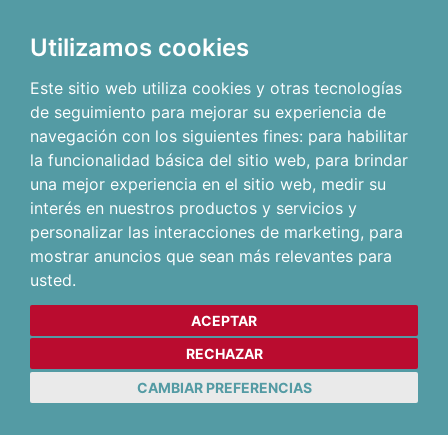
Utilizamos cookies
Este sitio web utiliza cookies y otras tecnologías
de seguimiento para mejorar su experiencia de
navegación con los siguientes fines:
para habilitar
la funcionalidad básica del sitio web
,
para brindar
una mejor experiencia en el sitio web
,
medir su
interés en nuestros productos y servicios y
personalizar las interacciones de marketing
,
para
mostrar anuncios que sean más relevantes para
usted
.
ACEPTAR
RECHAZAR
CAMBIAR PREFERENCIAS