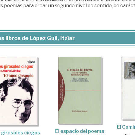
us poemas para crear un segundo nivel de sentido, de caráct
s libros de López Guil, Itzíar
El Cami
El espacio del poema
 girasoles ciegos