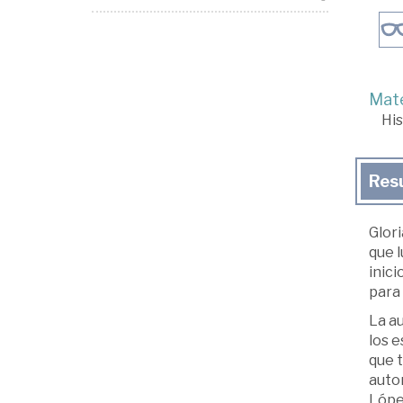
Mate
His
Res
Glori
que l
inici
para 
La au
los e
que t
autor
López