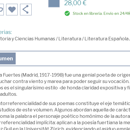
28,00 €
Stock en librería. Envío en 24/4
rias:
toria y Ciencias Humanas
/
Literatura
/
Literatura Española
umen
a Fuertes (Madrid, 1917-1998) fue una genial poeta de orige
uchar contra viento y marea para poder seguir su vocación.
os es el singularísimo estilo -de honda claridad expositiva y
adultos.
torreferencialidad de sus poemas constituye el eje temático
studios de este volumen. Algunos abordan aquella de caráct
oma la palabra el personaje poético homónimo de la autora.
referencialidad implícita: aplican a la poesía fuertiana la m
 Guil en la Universität Zürich, evidenciando el asiduo emple