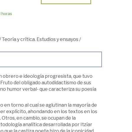
8 horas
/
Teoría y crítica. Estudios y ensayos
/
n obrero e ideología progresista, que tuvo
 Fruto del obligado autodidactismo de sus
 fino humor verbal- que caracteriza su poesía
 en torno al cual se aglutinan la mayoría de
er explícito, ahondando en los textos en los
 Otros, en cambio, se ocupan de la
etodología analítica desarrollada por Itzíar
o que la castiza poeta hizo de la iconicidad