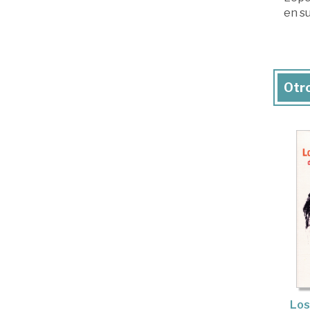
en s
Otro
Los