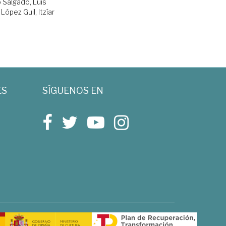
 Salgado, Luís
;
López Guil, Itzíar
ES
SÍGUENOS EN