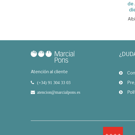
de
di
Alb
¿DUD
Atención al cliente
Com
Pre
(+34) 91 304 33 03
Polí
atencion@marcialpons.es