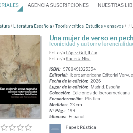
ORIALES
AGENCIA
SUSCRIPCIONES
NUESTRAS
LI
atura
/
Literatura Española
/
Teoría y crítica. Estudios y ensayos
/
Una mujer de verso en pec
Iconicidad y autorreferencialida
Editor/a
López Guil, Itzíar
Editor/a
Kaderk, Nina
ISBN:
9788491925354
Editorial:
Iberoamericana Editorial Vervuer
Fecha de la edición:
2026
Lugar de la edición:
Madrid. España
Colección:
Ediciones de Iberoamericana
Encuadernación:
Rústica
Medidas:
23 cm
Nº Pág.:
199
Idiomas:
Español
Papel: Rústica