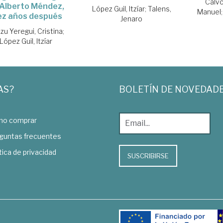
Calvo
 Alberto Méndez,
López Guil, Itzíar
;
Talens,
Manuel
ez años después
Jenaro
izu Yeregui, Cristina
;
López Guil, Itzíar
AS?
BOLETÍN DE NOVEDAD
o comprar
guntas frecuentes
tica de privacidad
SUSCRIBIRSE