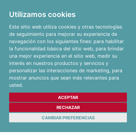
Utilizamos cookies
Este sitio web utiliza cookies y otras tecnologías
de seguimiento para mejorar su experiencia de
navegación con los siguientes fines:
para habilitar
la funcionalidad básica del sitio web
,
para brindar
una mejor experiencia en el sitio web
,
medir su
interés en nuestros productos y servicios y
personalizar las interacciones de marketing
,
para
mostrar anuncios que sean más relevantes para
usted
.
ACEPTAR
RECHAZAR
CAMBIAR PREFERENCIAS