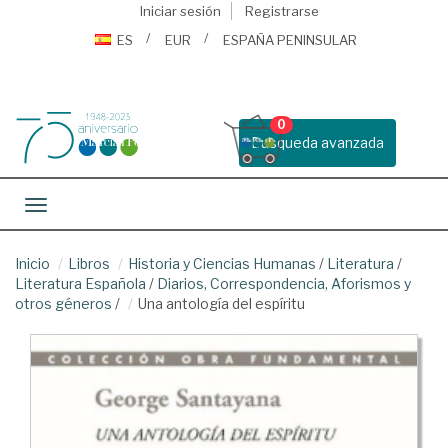
Iniciar sesión
Registrarse
ES
EUR
ESPAÑA PENINSULAR
0
Busqueda avanzada
Toggle navigation
Inicio
Libros
Historia y Ciencias Humanas
/
Literatura
/
Literatura Española
/
Diarios, Correspondencia, Aforismos y
otros géneros
/
Una antología del espíritu