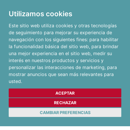
Utilizamos cookies
Este sitio web utiliza cookies y otras tecnologías
de seguimiento para mejorar su experiencia de
navegación con los siguientes fines:
para habilitar
la funcionalidad básica del sitio web
,
para brindar
una mejor experiencia en el sitio web
,
medir su
interés en nuestros productos y servicios y
personalizar las interacciones de marketing
,
para
mostrar anuncios que sean más relevantes para
usted
.
ACEPTAR
RECHAZAR
CAMBIAR PREFERENCIAS