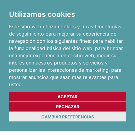
Utilizamos cookies
Este sitio web utiliza cookies y otras tecnologías
de seguimiento para mejorar su experiencia de
navegación con los siguientes fines:
para habilitar
la funcionalidad básica del sitio web
,
para brindar
una mejor experiencia en el sitio web
,
medir su
interés en nuestros productos y servicios y
personalizar las interacciones de marketing
,
para
mostrar anuncios que sean más relevantes para
usted
.
ACEPTAR
RECHAZAR
CAMBIAR PREFERENCIAS