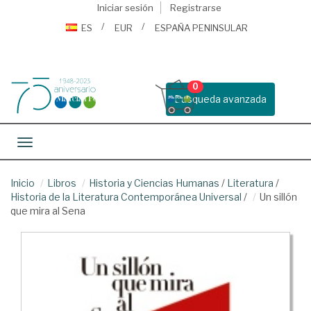
Iniciar sesión
Registrarse
ES
EUR
ESPAÑA PENINSULAR
0
Busqueda avanzada
Toggle navigation
Inicio
Libros
Historia y Ciencias Humanas
/
Literatura
/
Historia de la Literatura Contemporánea Universal
/
Un sillón
que mira al Sena