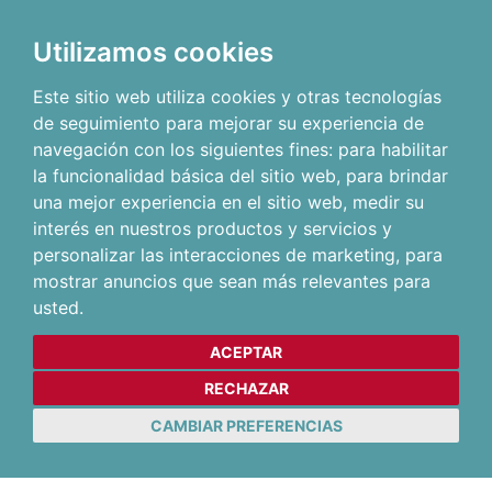
Utilizamos cookies
Este sitio web utiliza cookies y otras tecnologías
de seguimiento para mejorar su experiencia de
navegación con los siguientes fines:
para habilitar
la funcionalidad básica del sitio web
,
para brindar
una mejor experiencia en el sitio web
,
medir su
interés en nuestros productos y servicios y
personalizar las interacciones de marketing
,
para
mostrar anuncios que sean más relevantes para
usted
.
ACEPTAR
RECHAZAR
CAMBIAR PREFERENCIAS