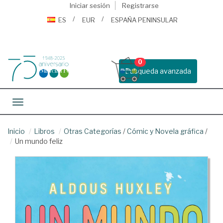
Iniciar sesión
Registrarse
ES
EUR
ESPAÑA PENINSULAR
0
Busqueda avanzada
Toggle navigation
Inicio
Libros
Otras Categorías
/
Cómic y Novela gráfica
/
Un mundo feliz