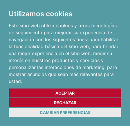
Utilizamos cookies
Este sitio web utiliza cookies y otras tecnologías
de seguimiento para mejorar su experiencia de
navegación con los siguientes fines:
para habilitar
la funcionalidad básica del sitio web
,
para brindar
una mejor experiencia en el sitio web
,
medir su
interés en nuestros productos y servicios y
personalizar las interacciones de marketing
,
para
mostrar anuncios que sean más relevantes para
usted
.
ACEPTAR
RECHAZAR
CAMBIAR PREFERENCIAS