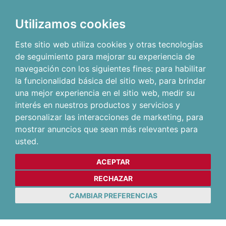
Utilizamos cookies
Este sitio web utiliza cookies y otras tecnologías
de seguimiento para mejorar su experiencia de
navegación con los siguientes fines:
para habilitar
la funcionalidad básica del sitio web
,
para brindar
una mejor experiencia en el sitio web
,
medir su
interés en nuestros productos y servicios y
personalizar las interacciones de marketing
,
para
mostrar anuncios que sean más relevantes para
usted
.
ACEPTAR
RECHAZAR
CAMBIAR PREFERENCIAS