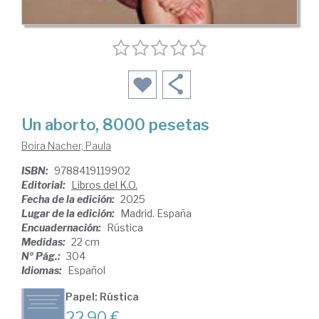
Un aborto, 8000 pesetas
Boira Nacher, Paula
ISBN:
9788419119902
Editorial:
Libros del K.O.
Fecha de la edición:
2025
Lugar de la edición:
Madrid. España
Encuadernación:
Rústica
Medidas:
22 cm
Nº Pág.:
304
Idiomas:
Español
Papel: Rústica
22,90 €