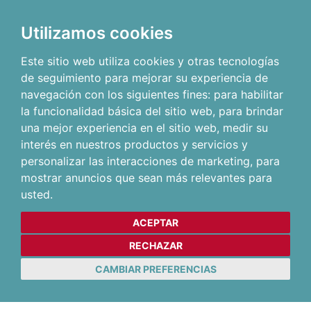
Utilizamos cookies
Este sitio web utiliza cookies y otras tecnologías
de seguimiento para mejorar su experiencia de
navegación con los siguientes fines:
para habilitar
la funcionalidad básica del sitio web
,
para brindar
una mejor experiencia en el sitio web
,
medir su
interés en nuestros productos y servicios y
personalizar las interacciones de marketing
,
para
mostrar anuncios que sean más relevantes para
usted
.
ACEPTAR
RECHAZAR
CAMBIAR PREFERENCIAS