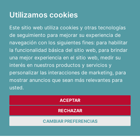
Utilizamos cookies
Este sitio web utiliza cookies y otras tecnologías
de seguimiento para mejorar su experiencia de
navegación con los siguientes fines:
para habilitar
la funcionalidad básica del sitio web
,
para brindar
una mejor experiencia en el sitio web
,
medir su
interés en nuestros productos y servicios y
personalizar las interacciones de marketing
,
para
mostrar anuncios que sean más relevantes para
usted
.
ACEPTAR
RECHAZAR
CAMBIAR PREFERENCIAS