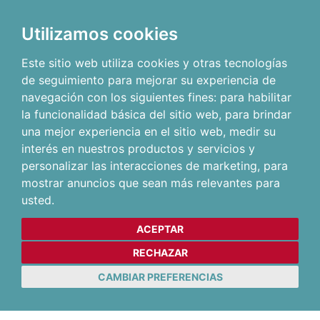
Utilizamos cookies
Este sitio web utiliza cookies y otras tecnologías
de seguimiento para mejorar su experiencia de
navegación con los siguientes fines:
para habilitar
la funcionalidad básica del sitio web
,
para brindar
una mejor experiencia en el sitio web
,
medir su
interés en nuestros productos y servicios y
personalizar las interacciones de marketing
,
para
mostrar anuncios que sean más relevantes para
usted
.
ACEPTAR
RECHAZAR
CAMBIAR PREFERENCIAS